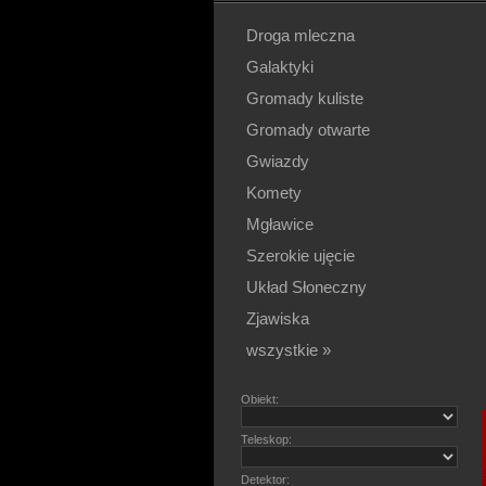
Droga mleczna
Galaktyki
Gromady kuliste
Gromady otwarte
Gwiazdy
Komety
Mgławice
Szerokie ujęcie
Układ Słoneczny
Zjawiska
wszystkie »
Obiekt:
Teleskop:
Detektor: