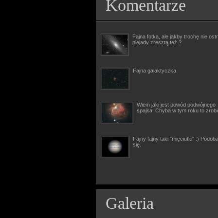
Komentarze
Fajna fotka, ale jakby trochę nie ostr
plejady zresztą też ?
Fajna galaktyczka
Wiem jaki jest powód podwójnego
spajka. Chyba w tym roku to zrob
Fajny fajny taki "mięciutki" :) Podob
się.
Galeria