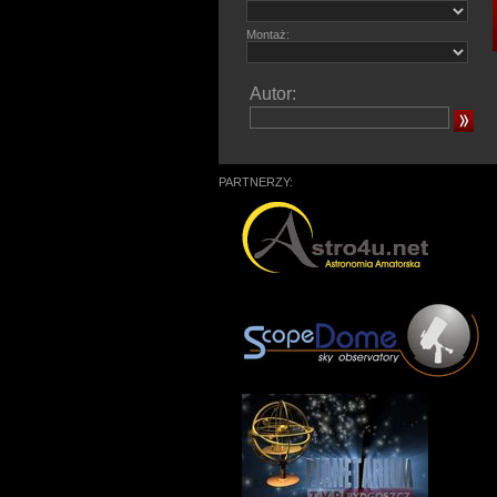
Montaż:
Autor:
PARTNERZY: