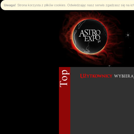
Uwaga!
Strona korzysta z plików cookies. Odwiedzając nasz serwis zgadzasz się na i