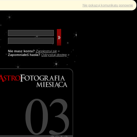
Nie pokazuj komunikatu ponownie
Nie masz konta?
Zarejestruj się
»
Zapomniałeś hasła?
Odzyskaj dostęp
»