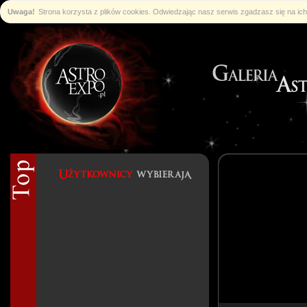
Uwaga!
Strona korzysta z plików cookies. Odwiedzając nasz serwis zgadzasz się na i