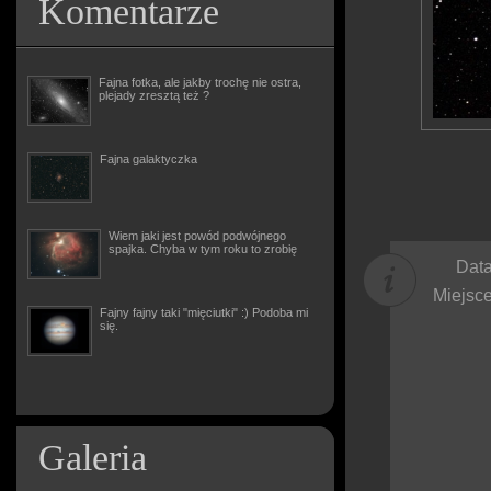
Komentarze
Fajna fotka, ale jakby trochę nie ostra,
plejady zresztą też ?
Fajna galaktyczka
Wiem jaki jest powód podwójnego
spajka. Chyba w tym roku to zrobię
Data
Miejsce
Fajny fajny taki "mięciutki" :) Podoba mi
się.
Galeria