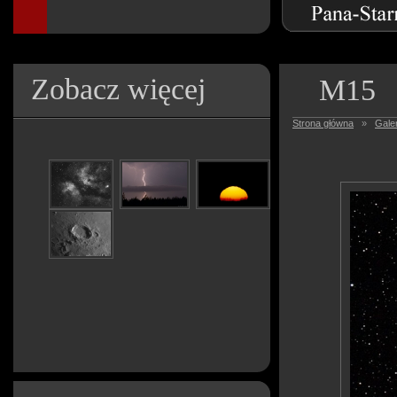
Zobacz więcej
M15
Strona główna
»
Galer