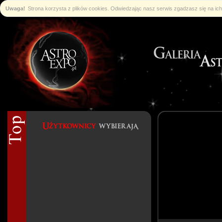
Uwaga!
Strona korzysta z plików cookies. Odwiedzając nasz serwis zgadzasz się na i