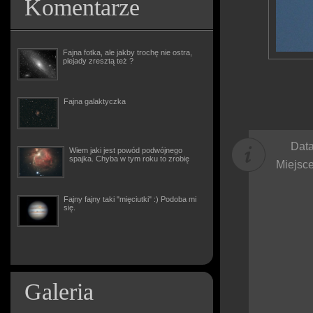
Komentarze
Fajna fotka, ale jakby trochę nie ostra,
plejady zresztą też ?
Fajna galaktyczka
Data
Wiem jaki jest powód podwójnego
spajka. Chyba w tym roku to zrobię
Miejsce
Fajny fajny taki "mięciutki" :) Podoba mi
się.
Galeria