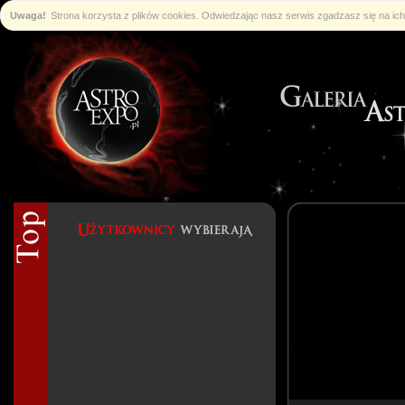
Uwaga!
Strona korzysta z plików cookies. Odwiedzając nasz serwis zgadzasz się na i