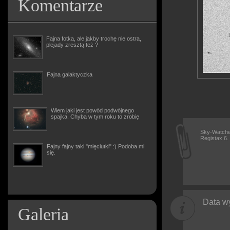
Komentarze
Fajna fotka, ale jakby trochę nie ostra,
plejady zresztą też ?
Fajna galaktyczka
Wiem jaki jest powód podwójnego
spajka. Chyba w tym roku to zrobię
Sky-Watcher
Registax 6.
Fajny fajny taki "mięciutki" :) Podoba mi
się.
Data wy
Galeria