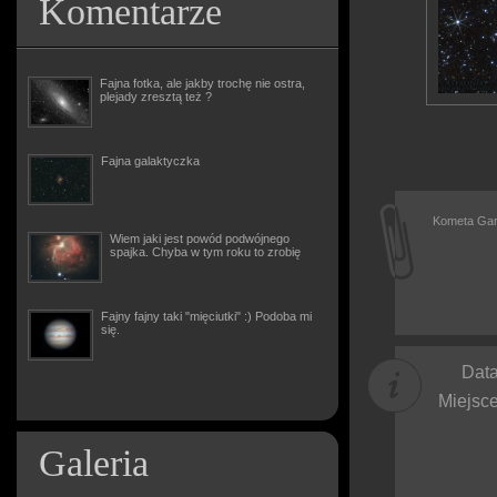
Komentarze
Fajna fotka, ale jakby trochę nie ostra,
plejady zresztą też ?
Fajna galaktyczka
Kometa Gar
Wiem jaki jest powód podwójnego
spajka. Chyba w tym roku to zrobię
Fajny fajny taki "mięciutki" :) Podoba mi
się.
Data
Miejsce
Galeria