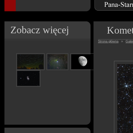
Zobacz więcej
Komet
Strona główna
»
Galer