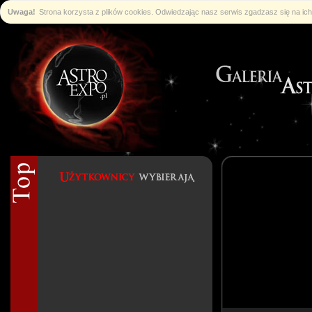
Uwaga!
Strona korzysta z plików cookies. Odwiedzając nasz serwis zgadzasz się na i