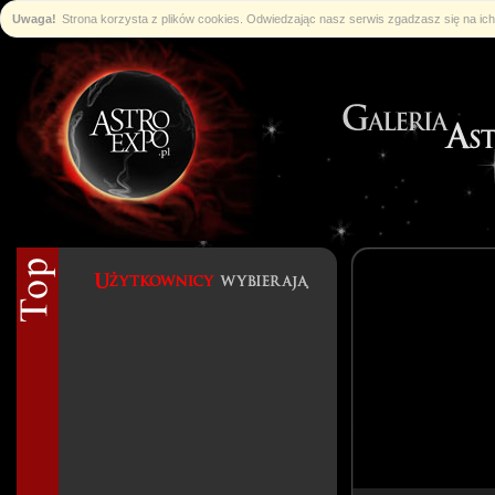
Uwaga!
Strona korzysta z plików cookies. Odwiedzając nasz serwis zgadzasz się na i