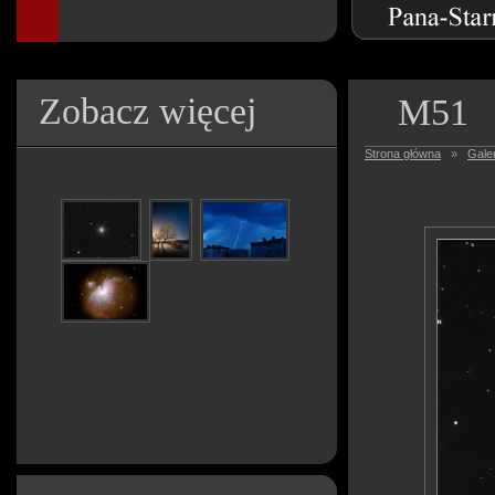
Zobacz więcej
M51
Strona główna
»
Galer