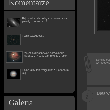
Komentarze
Fajna fotka, ale jakby trochę nie ostra,
plejady zresztą też ?
Fajna galaktyczka
Wiem jaki jest powód podwójnego
spajka. Chyba w tym roku to zrobię
Szkolne obs
Wymęczyliś
Fajny fajny taki "mięciutki" :) Podoba mi
się.
Data wy
Galeria