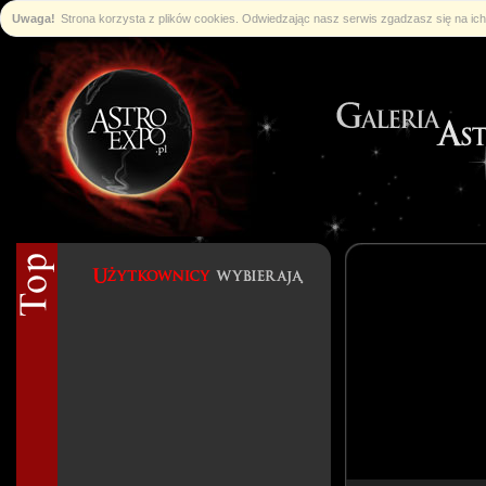
Uwaga!
Strona korzysta z plików cookies. Odwiedzając nasz serwis zgadzasz się na i