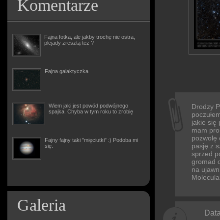
Komentarze
Fajna fotka, ale jakby trochę nie ostra,
plejady zresztą też ?
Fajna galaktyczka
Wiem jaki jest powód podwójnego
Drodzy P
spajka. Chyba w tym roku to zrobię
poczułem
jakie się
mam prob
pozwolę o
Fajny fajny taki "mięciutki" :) Podoba mi
pasję z 
się.
sprzed pó
gromad o
na ujawn
Molecula
Galeria
Data