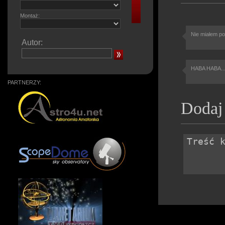
Montaż:
Nie miałem poj
Autor:
HABA HABA... 
PARTNERZY:
Dodaj