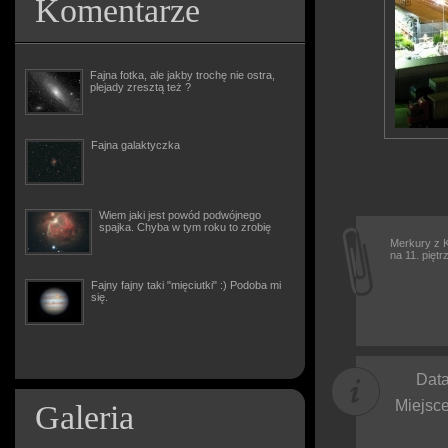
Komentarze
Fajna fotka, ale jakby trochę nie ostra,
plejady zresztą też ?
Fajna galaktyczka
Wiem jaki jest powód podwójnego
spajka. Chyba w tym roku to zrobię
Merkury z K
na 11. piętr
Fajny fajny taki "mięciutki" :) Podoba mi
się.
Data
Miejsce
Galeria