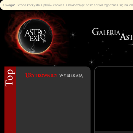
Uwaga!
Strona korzysta z plików cookies. Odwiedzając nasz serwis zgadzasz się na i