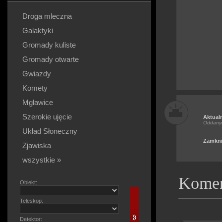
Droga mleczna
Galaktyki
Gromady kuliste
Gromady otwarte
Gwiazdy
Komety
Mgławice
Szerokie ujęcie
Aktual
Oddany
Układ Słoneczny
Zamkni
Zjawiska
wszystkie »
Komen
Obiekt:
Teleskop:
Detektor: