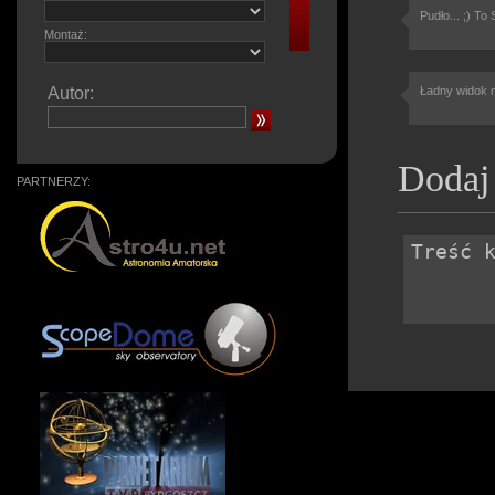
Pudło... ;) To
Montaż:
Autor:
Ładny widok 
Dodaj
PARTNERZY: