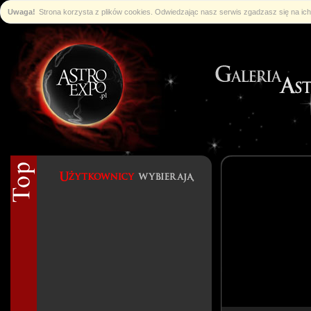
Uwaga!
Strona korzysta z plików cookies. Odwiedzając nasz serwis zgadzasz się na i