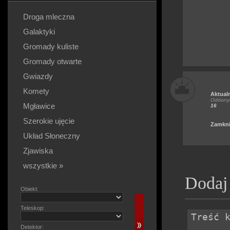
Droga mleczna
Galaktyki
Gromady kuliste
Gromady otwarte
Gwiazdy
Komety
Aktual
Oddanyc
Mgławice
16
Szerokie ujęcie
Zamkni
Układ Słoneczny
Zjawiska
wszystkie »
Dodaj
Obiekt:
Teleskop:
Detektor: