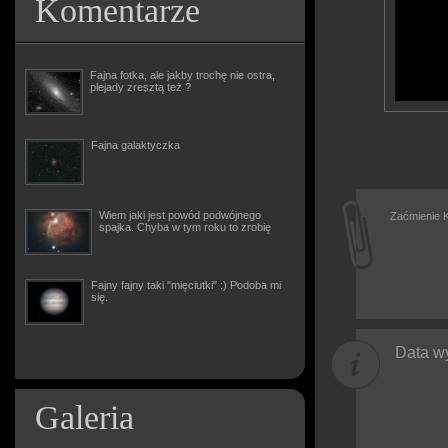
Komentarze
Fajna fotka, ale jakby trochę nie ostra,
plejady zresztą też ?
Fajna galaktyczka
Wiem jaki jest powód podwójnego
Zaćmienie K
spajka. Chyba w tym roku to zrobię
Fajny fajny taki "mięciutki" :) Podoba mi
się.
Data wy
Galeria