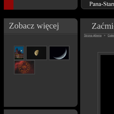
Zobacz więcej
Zaćmi
Strona główna
»
Galer