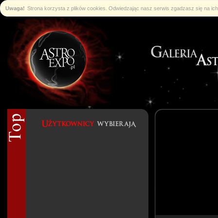
Uwaga!
Strona korzysta z plików cookies. Odwiedzając nasz serwis zgadzasz się na i