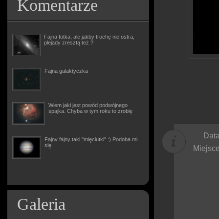
Komentarze
Fajna fotka, ale jakby trochę nie ostra,
plejady zresztą też ?
Fajna galaktyczka
Wiem jaki jest powód podwójnego
spajka. Chyba w tym roku to zrobię
Data
Fajny fajny taki "mięciutki" :) Podoba mi
się.
Miejsce
Galeria