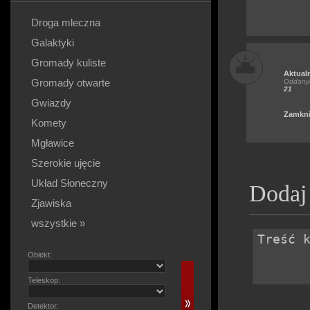
Droga mleczna
Galaktyki
Gromady kuliste
Aktual
Gromady otwarte
Oddanyc
21
Gwiazdy
Zamkni
Komety
Mgławice
Szerokie ujęcie
Układ Słoneczny
Dodaj
Zjawiska
wszystkie »
Obiekt:
Teleskop:
Detektor: