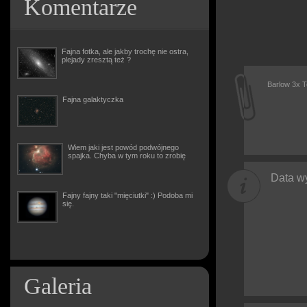
Komentarze
Fajna fotka, ale jakby trochę nie ostra,
plejady zresztą też ?
Barlow 3x T
Fajna galaktyczka
Wiem jaki jest powód podwójnego
spajka. Chyba w tym roku to zrobię
Data wy
Fajny fajny taki "mięciutki" :) Podoba mi
się.
Galeria