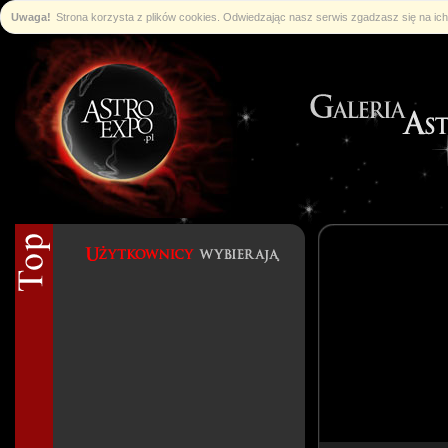
Uwaga!
Strona korzysta z plików cookies. Odwiedzając nasz serwis zgadzasz się na i