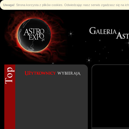
Uwaga!
Strona korzysta z plików cookies. Odwiedzając nasz serwis zgadzasz się na i