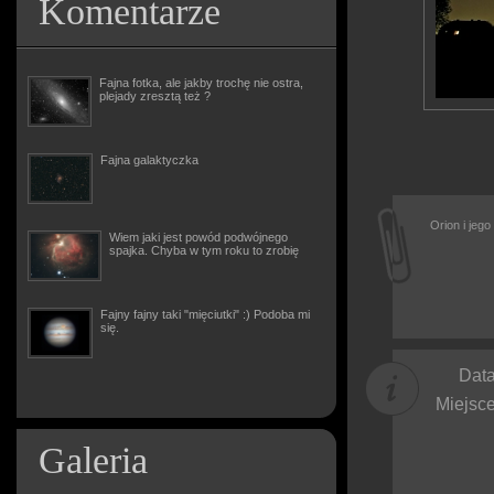
Komentarze
Fajna fotka, ale jakby trochę nie ostra,
plejady zresztą też ?
Fajna galaktyczka
Orion i jeg
Wiem jaki jest powód podwójnego
spajka. Chyba w tym roku to zrobię
Fajny fajny taki "mięciutki" :) Podoba mi
się.
Data
Miejsce
Galeria