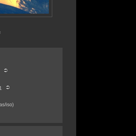
e
rn
O1
as/iso)