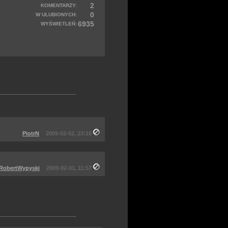
2
KOMENTARZY:
0
W ULUBIONYCH:
6935
WYŚWIETLEŃ:
PiotrN
2009-02-02, 23:16
RobertWypyski
2009-02-01, 11:57