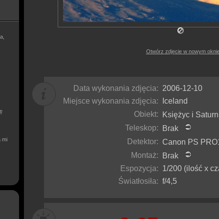
a,
Otwórz zdjęcie w nowym okni
Data wykonania zdjęcia:
2006-12-10
Miejsce wykonania zdjęcia:
Iceland
ię
Obiekt:
Księżyc i Satu
Teleskop:
Brak
a mi
Detektor:
Canon PS PR
Montaż:
Brak
Espozycja:
1/200 (ilość x cz
Światłosiła:
f/4,5