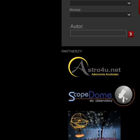
Montaż:
Autor:
PARTNERZY: