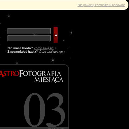
Nie pokazuj komunikatu ponownie
Nie masz konta?
Zarejestruj się
»
Zapomniałeś hasła?
Odzyskaj dostęp
»