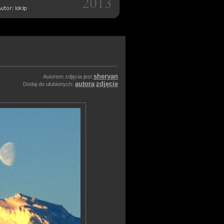
sheryan
Autorem zdjęcia jest
autora
zdjęcie
Dodaj do ulubionych: