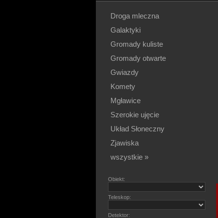
Droga mleczna
Galaktyki
Gromady kuliste
Gromady otwarte
Gwiazdy
Komety
Mgławice
Szerokie ujęcie
Układ Słoneczny
Zjawiska
wszystkie »
Obiekt:
Teleskop:
Detektor: