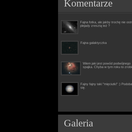
Komentarze
Fajna fotka, ale jakby trochę nie ostr
plejady zresztą też ?
Fajna galaktyczka
Wiem jaki jest powód podwójnego
spajka. Chyba w tym roku to zrob
Fajny fajny taki "mięciutki" :) Podob
się.
Galeria