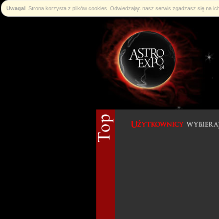
Uwaga!
Strona korzysta z plików cookies. Odwiedzając nasz serwis zgadzasz się na i