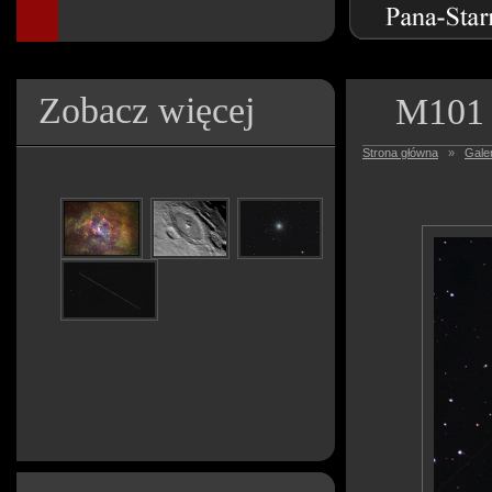
Zobacz więcej
M101
Strona główna
»
Galer