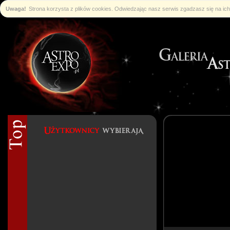
Uwaga!
Strona korzysta z plików cookies. Odwiedzając nasz serwis zgadzasz się na i