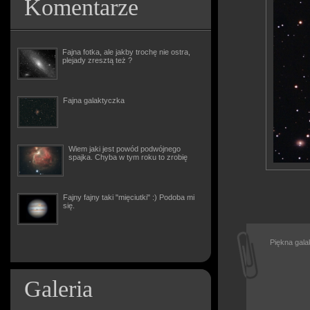
Komentarze
Fajna fotka, ale jakby trochę nie ostra,
plejady zresztą też ?
Fajna galaktyczka
Wiem jaki jest powód podwójnego
spajka. Chyba w tym roku to zrobię
Fajny fajny taki "mięciutki" :) Podoba mi
się.
Piękna gal
Galeria