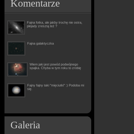
Komentarze
Fajna fotka, ale jakby trochę nie ostra,
plejady zresztą też ?
Fajna galaktyczka
Wiem jaki jest powód podwójnego
spajka. Chyba w tym roku to zrobię
Fajny fajny taki "mięciutki" :) Podoba mi
się.
Galeria