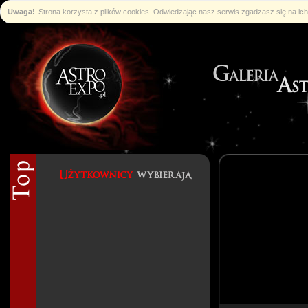
Uwaga!
Strona korzysta z plików cookies. Odwiedzając nasz serwis zgadzasz się na i