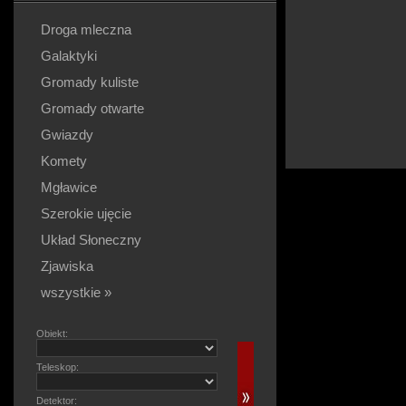
Droga mleczna
Galaktyki
Gromady kuliste
Gromady otwarte
Gwiazdy
Komety
Mgławice
Szerokie ujęcie
Układ Słoneczny
Zjawiska
wszystkie »
Obiekt:
Teleskop:
Detektor: