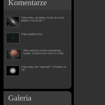
Komentarze
Fajna fotka, ale jakby trochę nie ostra,
plejady zresztą też ?
Fajna galaktyczka
Wiem jaki jest powód podwójnego
spajka. Chyba w tym roku to zrobię
Fajny fajny taki "mięciutki" :) Podoba mi
się.
Galeria