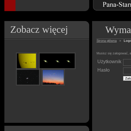
Zobacz więcej
Wymag
Strona główna
»
Log
Musisz się zalogować, a
Użytkownik
Hasło