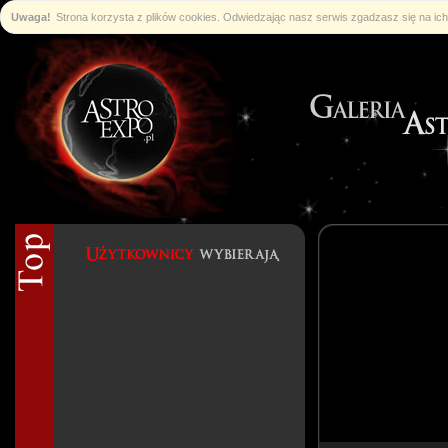
Uwaga!
Strona korzysta z plików cookies. Odwiedzając nasz serwis zgadzasz się na i