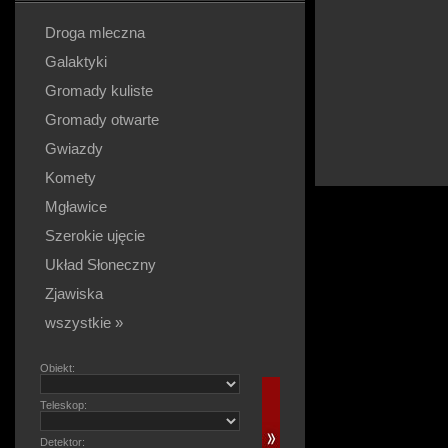
Droga mleczna
Galaktyki
Gromady kuliste
Gromady otwarte
Gwiazdy
Komety
Mgławice
Szerokie ujęcie
Układ Słoneczny
Zjawiska
wszystkie »
Obiekt:
Teleskop:
Detektor: