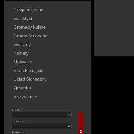
Droga mleczna
Galaktyki
Gromady kuliste
Gromady otwarte
Gwiazdy
Komety
Mgławice
Szerokie ujęcie
Układ Słoneczny
Zjawiska
wszystkie »
Obiekt:
Teleskop:
Detektor: