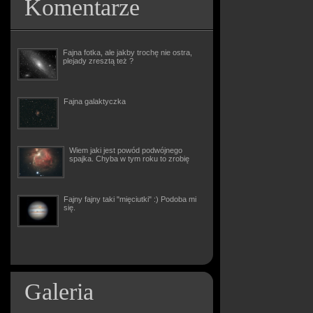
Komentarze
Fajna fotka, ale jakby trochę nie ostra,
plejady zresztą też ?
Fajna galaktyczka
Wiem jaki jest powód podwójnego
spajka. Chyba w tym roku to zrobię
Fajny fajny taki "mięciutki" :) Podoba mi
się.
Galeria