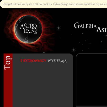
Uwaga!
Strona korzysta z plików cookies. Odwiedzając nasz serwis zgadzasz się na i