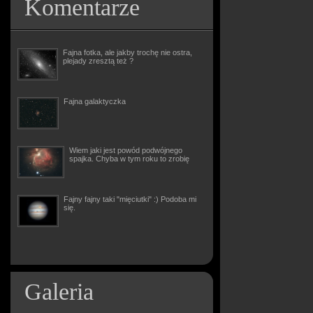
Komentarze
Fajna fotka, ale jakby trochę nie ostra,
plejady zresztą też ?
Fajna galaktyczka
Wiem jaki jest powód podwójnego
spajka. Chyba w tym roku to zrobię
Fajny fajny taki "mięciutki" :) Podoba mi
się.
Galeria