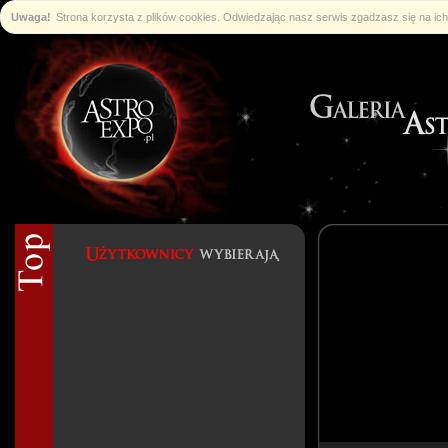
Uwaga!
Strona korzysta z plików cookies. Odwiedzając nasz serwis zgadzasz się na i