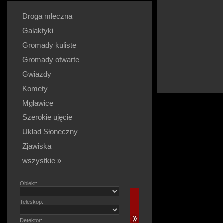
Droga mleczna
Galaktyki
Gromady kuliste
Gromady otwarte
Gwiazdy
Komety
Mgławice
Szerokie ujęcie
Układ Słoneczny
Zjawiska
wszystkie »
Obiekt:
Teleskop:
Detektor: