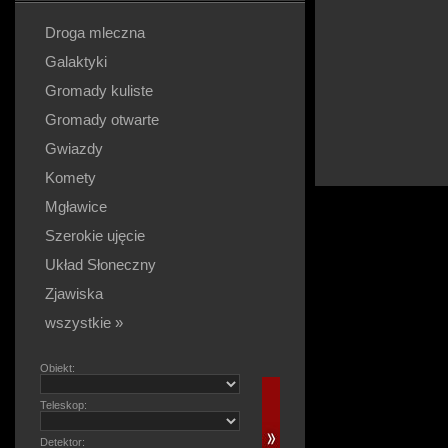
Droga mleczna
Galaktyki
Gromady kuliste
Gromady otwarte
Gwiazdy
Komety
Mgławice
Szerokie ujęcie
Układ Słoneczny
Zjawiska
wszystkie »
Obiekt:
Teleskop:
Detektor: