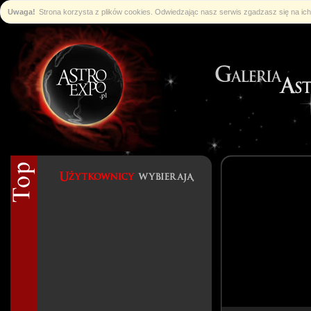
Uwaga!
Strona korzysta z plików cookies. Odwiedzając nasz serwis zgadzasz się na i