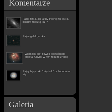
Komentarze
Fajna fotka, ale jakby trochę nie ostra,
plejady zresztą też ?
Fajna galaktyczka
Wiem jaki jest powód podwójnego
spajka. Chyba w tym roku to zrobię
Fajny fajny taki "mięciutki" :) Podoba mi
się.
Galeria