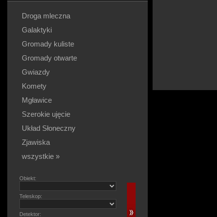
Droga mleczna
Galaktyki
Gromady kuliste
Gromady otwarte
Gwiazdy
Komety
Mgławice
Szerokie ujęcie
Układ Słoneczny
Zjawiska
wszystkie »
Obiekt:
Teleskop:
Detektor: