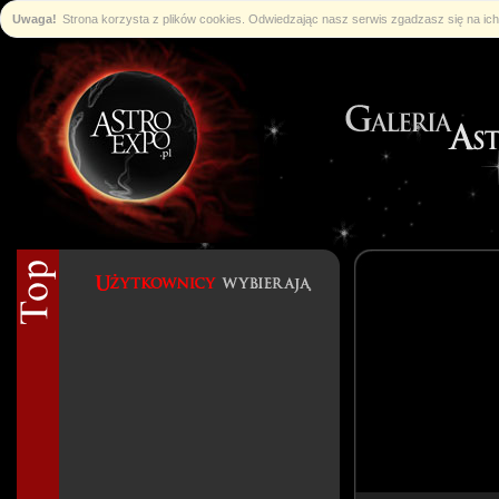
Uwaga!
Strona korzysta z plików cookies. Odwiedzając nasz serwis zgadzasz się na i