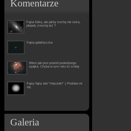
Komentarze
Fajna fotka, ale jakby trochę nie ostra,
plejady zresztą też ?
Fajna galaktyczka
Wiem jaki jest powód podwójnego
spajka. Chyba w tym roku to zrobię
Fajny fajny taki "mięciutki" :) Podoba mi
się.
Galeria