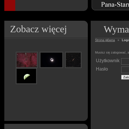
Zobacz więcej
Wymag
Strona główna
»
Log
Musisz się zalogować, a
Użytkownik
Hasło