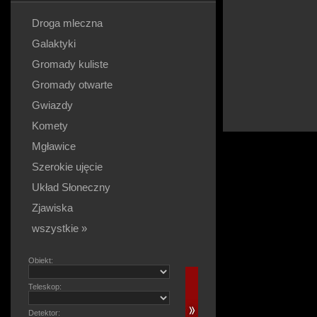
Droga mleczna
Galaktyki
Gromady kuliste
Gromady otwarte
Gwiazdy
Komety
Mgławice
Szerokie ujęcie
Układ Słoneczny
Zjawiska
wszystkie »
Obiekt:
Teleskop:
Detektor: