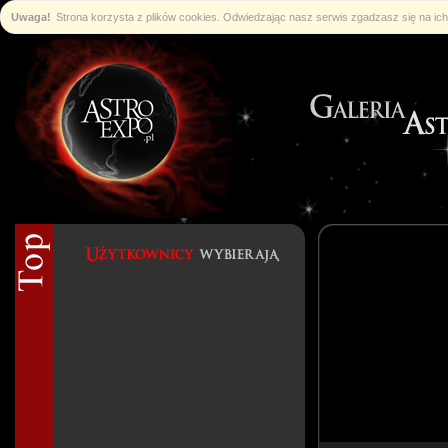
Uwaga!
Strona korzysta z plików cookies. Odwiedzając nasz serwis zgadzasz się na i