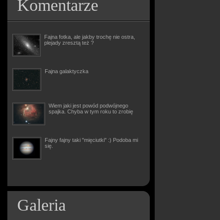
Komentarze
Fajna fotka, ale jakby trochę nie ostra,
plejady zresztą też ?
Fajna galaktyczka
Wiem jaki jest powód podwójnego
spajka. Chyba w tym roku to zrobię
Fajny fajny taki "mięciutki" :) Podoba mi
się.
Galeria