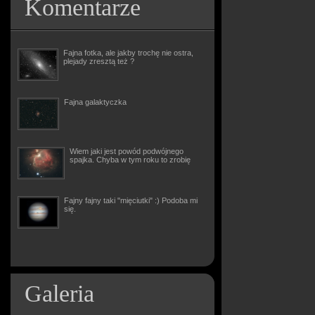
Komentarze
Fajna fotka, ale jakby trochę nie ostra,
plejady zresztą też ?
Fajna galaktyczka
Wiem jaki jest powód podwójnego
spajka. Chyba w tym roku to zrobię
Fajny fajny taki "mięciutki" :) Podoba mi
się.
Galeria