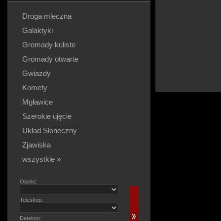
Droga mleczna
Galaktyki
Gromady kuliste
Gromady otwarte
Gwiazdy
Komety
Mgławice
Szerokie ujęcie
Układ Słoneczny
Zjawiska
wszystkie »
Obiekt:
Teleskop:
Detektor: