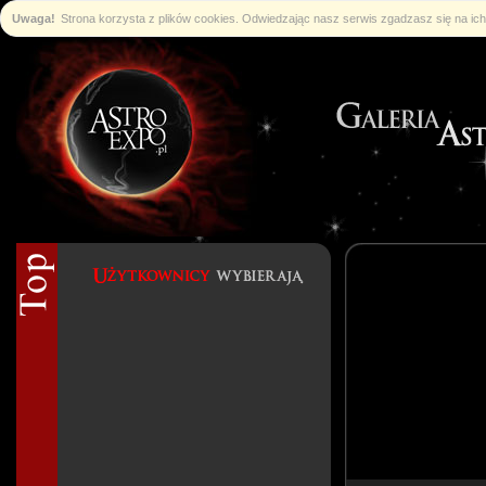
Uwaga!
Strona korzysta z plików cookies. Odwiedzając nasz serwis zgadzasz się na i