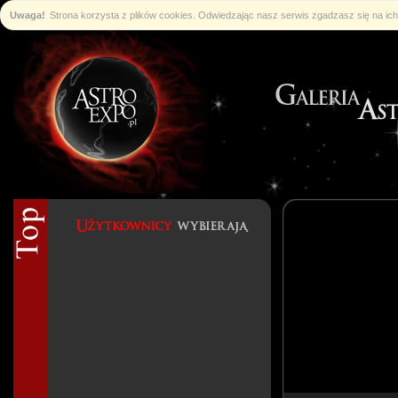
Uwaga!
Strona korzysta z plików cookies. Odwiedzając nasz serwis zgadzasz się na i