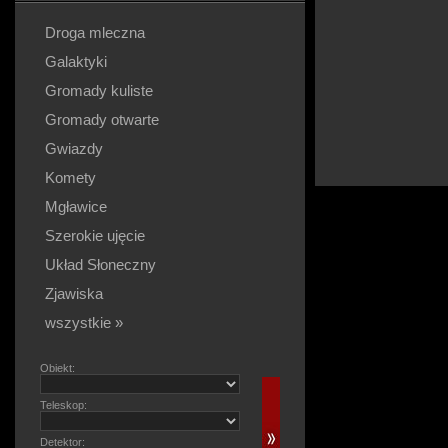
Droga mleczna
Galaktyki
Gromady kuliste
Gromady otwarte
Gwiazdy
Komety
Mgławice
Szerokie ujęcie
Układ Słoneczny
Zjawiska
wszystkie »
Obiekt:
Teleskop:
Detektor: