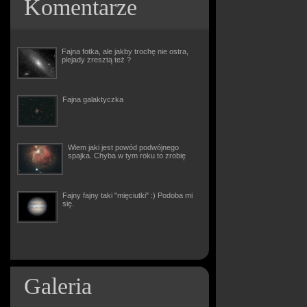
Komentarze
Fajna fotka, ale jakby trochę nie ostra,
plejady zresztą też ?
Fajna galaktyczka
Wiem jaki jest powód podwójnego
spajka. Chyba w tym roku to zrobię
Fajny fajny taki "mięciutki" :) Podoba mi
się.
Galeria