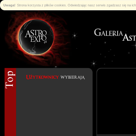
Uwaga!
Strona korzysta z plików cookies. Odwiedzając nasz serwis zgadzasz się na i