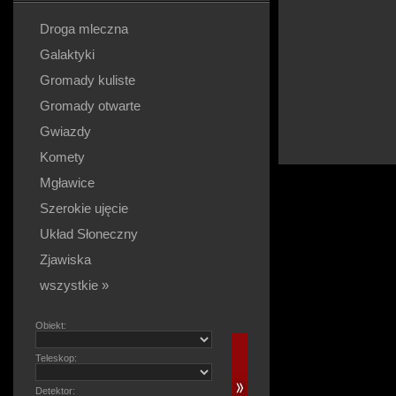
Droga mleczna
Galaktyki
Gromady kuliste
Gromady otwarte
Gwiazdy
Komety
Mgławice
Szerokie ujęcie
Układ Słoneczny
Zjawiska
wszystkie »
Obiekt:
Teleskop:
Detektor: