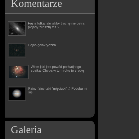
Komentarze
Fajna fotka, ale jakby trochę nie ostra,
plejady zresztą też ?
Fajna galaktyczka
Wiem jaki jest powód podwójnego
spajka. Chyba w tym roku to zrobię
Fajny fajny taki "mięciutki" :) Podoba mi
się.
Galeria