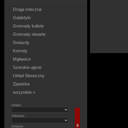
Droga mleczna
Galaktyki
Gromady kuliste
Gromady otwarte
Gwiazdy
Komety
Mgławice
Szerokie ujęcie
Układ Słoneczny
Zjawiska
wszystkie »
Obiekt:
Teleskop:
Detektor: