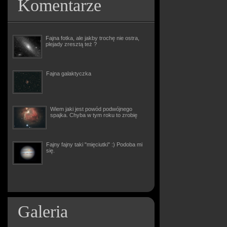
Komentarze
Fajna fotka, ale jakby trochę nie ostra,
plejady zresztą też ?
Fajna galaktyczka
Wiem jaki jest powód podwójnego
spajka. Chyba w tym roku to zrobię
Fajny fajny taki "mięciutki" :) Podoba mi
się.
Galeria