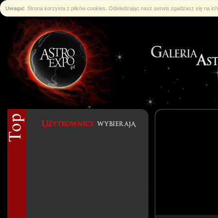
Uwaga!
Strona korzysta z plików cookies. Odwiedzając nasz serwis zgadzasz się na i