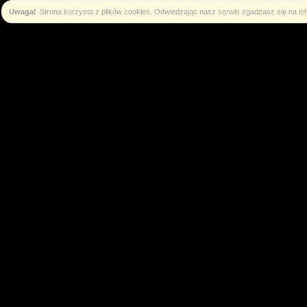
Uwaga!
Strona korzysta z plików cookies. Odwiedzając nasz serwis zgadzasz się na i