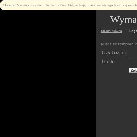
Uwaga!
Strona korzysta z plików cookies. Odwiedzając nasz serwis zgadzasz się na i
Wymag
Strona główna
»
Log
Musisz się zalogować, a
Użytkownik
Hasło