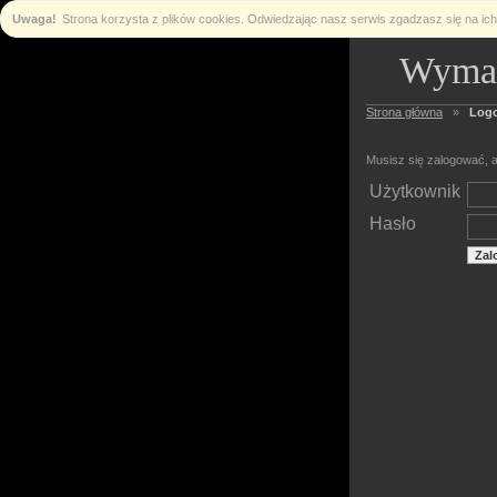
Uwaga!
Strona korzysta z plików cookies. Odwiedzając nasz serwis zgadzasz się na i
Wymag
Strona główna
»
Log
Musisz się zalogować, a
Użytkownik
Hasło