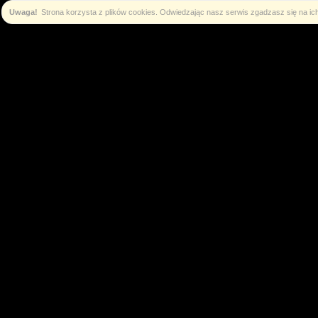
Uwaga!
Strona korzysta z plików cookies. Odwiedzając nasz serwis zgadzasz się na i