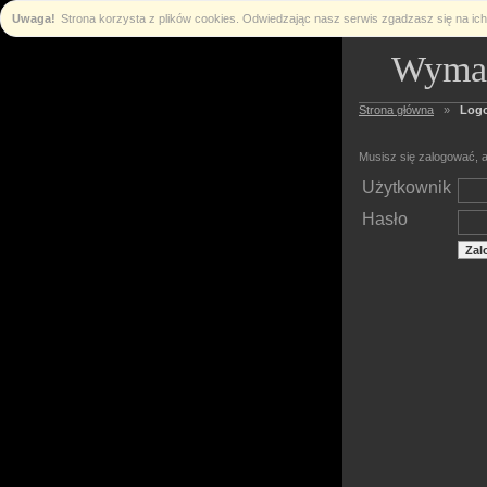
Uwaga!
Strona korzysta z plików cookies. Odwiedzając nasz serwis zgadzasz się na i
Wymag
Strona główna
»
Log
Musisz się zalogować, a
Użytkownik
Hasło