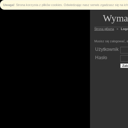
Uwaga!
Strona korzysta z plików cookies. Odwiedzając nasz serwis zgadzasz się na i
Wymag
Strona główna
»
Log
Musisz się zalogować, a
Użytkownik
Hasło