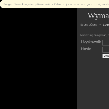
Uwaga!
Strona korzysta z plików cookies. Odwiedzając nasz serwis zgadzasz się na i
Wymag
Strona główna
»
Log
Musisz się zalogować, a
Użytkownik
Hasło