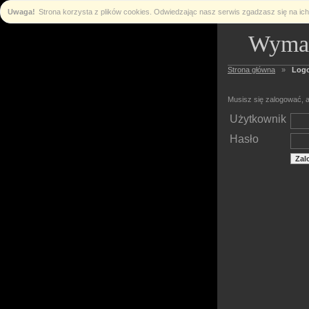
Uwaga!
Strona korzysta z plików cookies. Odwiedzając nasz serwis zgadzasz się na i
Wymag
Strona główna
»
Log
Musisz się zalogować, a
Użytkownik
Hasło