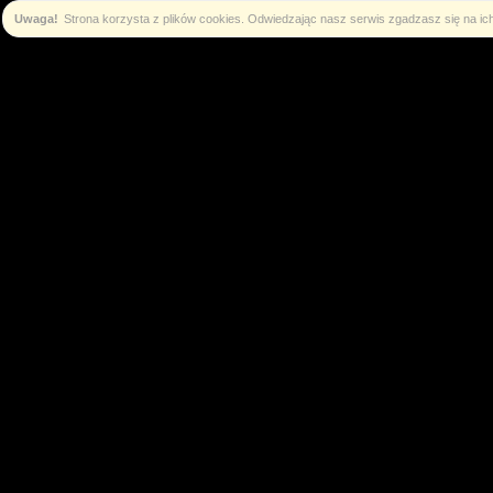
Uwaga!
Strona korzysta z plików cookies. Odwiedzając nasz serwis zgadzasz się na i