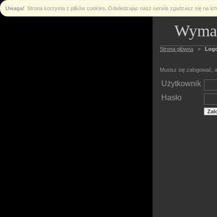
Uwaga!
Strona korzysta z plików cookies. Odwiedzając nasz serwis zgadzasz się na i
Wymag
Strona główna
»
Log
Musisz się zalogować, a
Użytkownik
Hasło