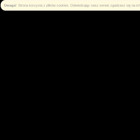
Uwaga!
Strona korzysta z plików cookies. Odwiedzając nasz serwis zgadzasz się na i