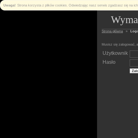
Uwaga!
Strona korzysta z plików cookies. Odwiedzając nasz serwis zgadzasz się na i
Wymag
Strona główna
»
Log
Musisz się zalogować, a
Użytkownik
Hasło