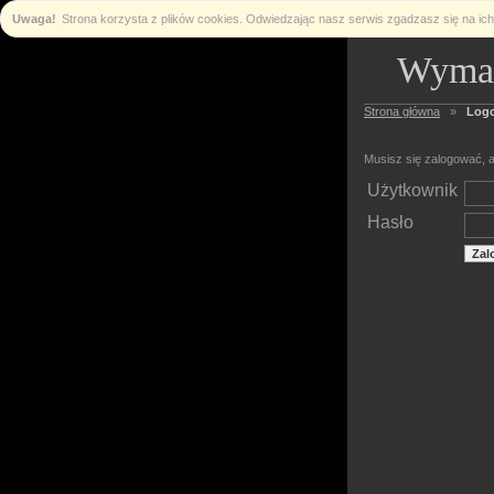
Uwaga!
Strona korzysta z plików cookies. Odwiedzając nasz serwis zgadzasz się na i
Wymag
Strona główna
»
Log
Musisz się zalogować, a
Użytkownik
Hasło