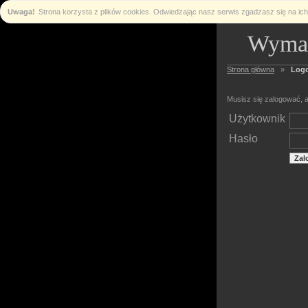
Uwaga!
Strona korzysta z plików cookies. Odwiedzając nasz serwis zgadzasz się na i
Wymag
Strona główna
»
Log
Musisz się zalogować, a
Użytkownik
Hasło