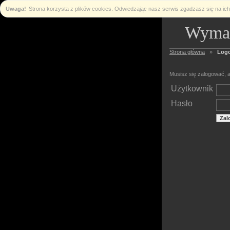
Uwaga!
Strona korzysta z plików cookies. Odwiedzając nasz serwis zgadzasz się na i
Wymag
Strona główna
»
Log
Musisz się zalogować, a
Użytkownik
Hasło