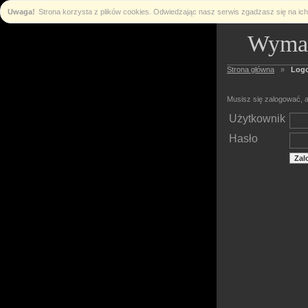
Uwaga!
Strona korzysta z plików cookies. Odwiedzając nasz serwis zgadzasz się na i
Wymag
Strona główna
»
Log
Musisz się zalogować, a
Użytkownik
Hasło